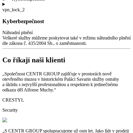
vpn_lock_2
Kyberbezpečnost
Náhradní plnění
Veškeré služby můžeme poskytovat také v
režimu náhradního plnění
dle zákona č.
435/2004
Sb., o zaměstnanosti.
Co říkají naši klienti
„Společnost CENTR GROUP zajišťuje v
prostorách nově
otevřeného muzea v
historickém Paláci Savarin služby ostrahy
a
úklidu s
nejvyšší profesionalitou a
respektem k
jedinečnému
odkazu děl Alfonse Muchy.“
CRESTYL
Security
„S CENTR GROUP spolupracujeme už osm let. Jako lídr v
prodeji