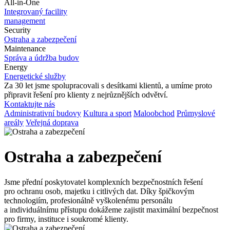
All-in-One
Integrovaný facility
management
Security
Ostraha a
zabezpečení
Maintenance
Správa a
údržba budov
Energy
Energetické služby
Za 30
let jsme spolupracovali s
desítkami klientů, a
umíme proto
připravit řešení pro
klienty z
nejrůznějších odvětví.
Kontaktujte nás
Administrativní budovy
Kultura a sport
Maloobchod
Průmyslové
areály
Veřejná doprava
Ostraha a zabezpečení
Jsme přední poskytovatel komplexních bezpečnostních řešení
pro
ochranu osob, majetku i
citlivých dat. Díky špičkovým
technologiím, profesionálně vyškolenému personálu
a
individuálnímu přístupu dokážeme zajistit maximální bezpečnost
pro
firmy, instituce i
soukromé klienty.