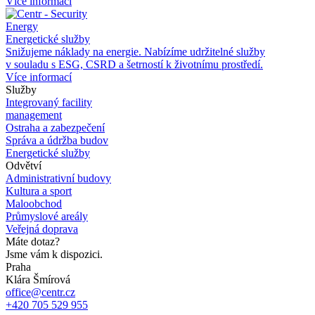
Více informací
Energy
Energetické služby
Snižujeme náklady na
energie. Nabízíme udržitelné služby
v
souladu s
ESG, CSRD a
šetrností k
životnímu prostředí.
Více informací
Služby
Integrovaný facility
management
Ostraha a zabezpečení
Správa a údržba budov
Energetické služby
Odvětví
Administrativní budovy
Kultura a sport
Maloobchod
Průmyslové areály
Veřejná doprava
Máte dotaz?
Jsme vám k dispozici.
Praha
Klára Šmírová
office@centr.cz
+420 705 529 955