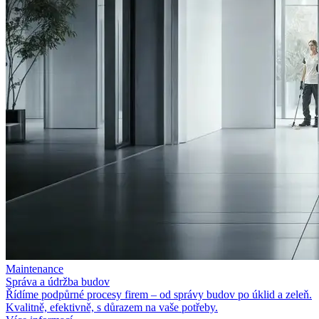
Maintenance
Správa a
údržba budov
Řídíme podpůrné procesy firem – od
správy budov po
úklid a
zeleň.
Kvalitně, efektivně, s
důrazem na
vaše potřeby.