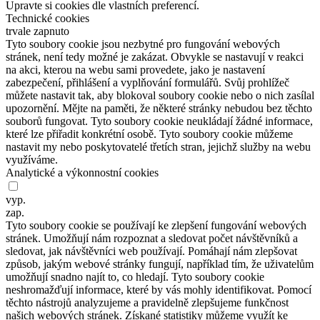
Upravte si cookies dle vlastních preferencí.
Technické cookies
trvale zapnuto
Tyto soubory cookie jsou nezbytné pro fungování webových
stránek, není tedy možné je zakázat. Obvykle se nastavují v reakci
na akci, kterou na webu sami provedete, jako je nastavení
zabezpečení, přihlášení a vyplňování formulářů. Svůj prohlížeč
můžete nastavit tak, aby blokoval soubory cookie nebo o nich zasílal
upozornění. Mějte na paměti, že některé stránky nebudou bez těchto
souborů fungovat. Tyto soubory cookie neukládají žádné informace,
které lze přiřadit konkrétní osobě. Tyto soubory cookie můžeme
nastavit my nebo poskytovatelé třetích stran, jejichž služby na webu
využíváme.
Analytické a výkonnostní cookies
vyp.
zap.
Tyto soubory cookie se používají ke zlepšení fungování webových
stránek. Umožňují nám rozpoznat a sledovat počet návštěvníků a
sledovat, jak návštěvníci web používají. Pomáhají nám zlepšovat
způsob, jakým webové stránky fungují, například tím, že uživatelům
umožňují snadno najít to, co hledají. Tyto soubory cookie
neshromažďují informace, které by vás mohly identifikovat. Pomocí
těchto nástrojů analyzujeme a pravidelně zlepšujeme funkčnost
našich webových stránek. Získané statistiky můžeme využít ke