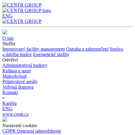
ENG
O nás
Služby
Integrovaný facility management
Ostraha a
zabezpečení
Správa
a
údržba budov
Energetické služby
Odvětví
Administrativní budovy
Kultura a sport
Maloobchod
Průmyslové areály
Veřejná doprava
Kontakt
•
Kariéra
ENG
www.centr.cz
Nastavení cookies
GDPR
Omezení odpovědnosti