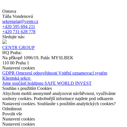
Ostrava
Táňa Vondenová
sekretariat@centr.cz
+420 595 694 211
+420 731 628 778
Sledujte nás:
CENTR GROUP
HQ Praha:
Na příkopě 1096/19, Palác MYSLBEK
110 00 Praha 1
Nastavení cookies
GDPR
Omezení odpovědnosti
Vnitřní oznamovací systém
Klientská sekce
Jsme součástí holdingu SAFE WORLD INVEST
Souhlas s použitím Cookies
Abychom mohli anonymně analyzovat návštěvnost, využíváme
soubory cookies. Podrobnější informace najdete pod odkazem
Nastavení cookies. Souhlasíte s použitím analytických cookies?
Odmítnout
Povolit vše
Nastavení cookies
Nastavení cookies