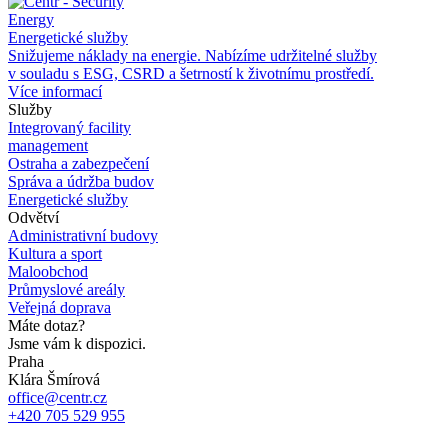
Energy
Energetické služby
Snižujeme náklady na
energie. Nabízíme udržitelné služby
v
souladu s
ESG, CSRD a
šetrností k
životnímu prostředí.
Více informací
Služby
Integrovaný facility
management
Ostraha a zabezpečení
Správa a údržba budov
Energetické služby
Odvětví
Administrativní budovy
Kultura a sport
Maloobchod
Průmyslové areály
Veřejná doprava
Máte dotaz?
Jsme vám k dispozici.
Praha
Klára Šmírová
office@centr.cz
+420 705 529 955