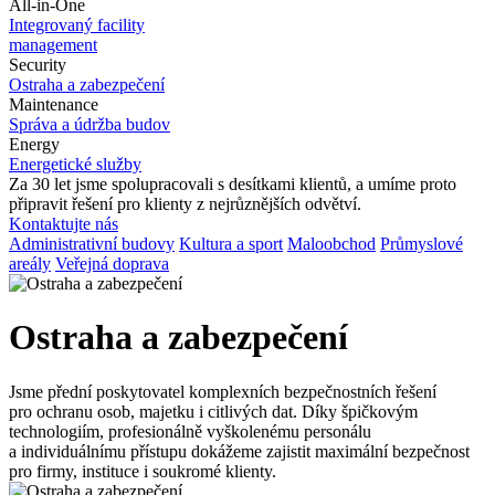
All-in-One
Integrovaný facility
management
Security
Ostraha a
zabezpečení
Maintenance
Správa a
údržba budov
Energy
Energetické služby
Za 30
let jsme spolupracovali s
desítkami klientů, a
umíme proto
připravit řešení pro
klienty z
nejrůznějších odvětví.
Kontaktujte nás
Administrativní budovy
Kultura a sport
Maloobchod
Průmyslové
areály
Veřejná doprava
Ostraha a zabezpečení
Jsme přední poskytovatel komplexních bezpečnostních řešení
pro
ochranu osob, majetku i
citlivých dat. Díky špičkovým
technologiím, profesionálně vyškolenému personálu
a
individuálnímu přístupu dokážeme zajistit maximální bezpečnost
pro
firmy, instituce i
soukromé klienty.