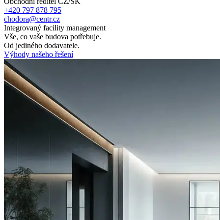
Obchodní ředitel CZ/SK
+420 797 878 795
chodora@centr.cz
Integrovaný facility management
Vše, co vaše budova potřebuje.
Od jediného dodavatele.
Výhody našeho řešení