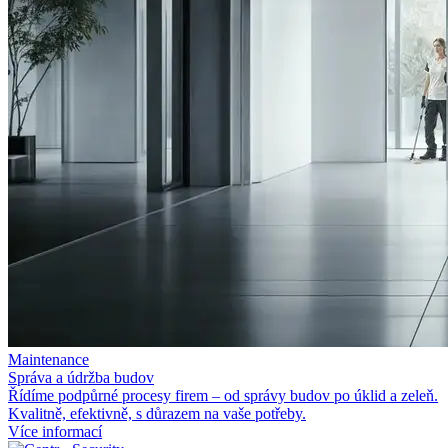
Maintenance
Správa a
údržba budov
Řídíme podpůrné procesy firem – od
správy budov po
úklid a
zeleň.
Kvalitně, efektivně, s
důrazem na
vaše potřeby.
Více informací