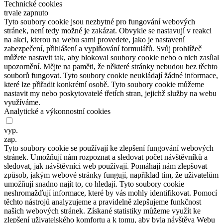
Technické cookies
trvale zapnuto
Tyto soubory cookie jsou nezbytné pro fungování webových
stránek, není tedy možné je zakázat. Obvykle se nastavují v reakci
na akci, kterou na webu sami provedete, jako je nastavení
zabezpečení, přihlášení a vyplňování formulářů. Svůj prohlížeč
můžete nastavit tak, aby blokoval soubory cookie nebo o nich zasílal
upozornění. Mějte na paměti, že některé stránky nebudou bez těchto
souborů fungovat. Tyto soubory cookie neukládají žádné informace,
které lze přiřadit konkrétní osobě. Tyto soubory cookie můžeme
nastavit my nebo poskytovatelé třetích stran, jejichž služby na webu
využíváme.
Analytické a výkonnostní cookies
vyp.
zap.
Tyto soubory cookie se používají ke zlepšení fungování webových
stránek. Umožňují nám rozpoznat a sledovat počet návštěvníků a
sledovat, jak návštěvníci web používají. Pomáhají nám zlepšovat
způsob, jakým webové stránky fungují, například tím, že uživatelům
umožňují snadno najít to, co hledají. Tyto soubory cookie
neshromažďují informace, které by vás mohly identifikovat. Pomocí
těchto nástrojů analyzujeme a pravidelně zlepšujeme funkčnost
našich webových stránek. Získané statistiky můžeme využít ke
zlepšení uživatelského komfortu a k tomu, aby byla návštěva Webu