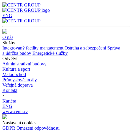
ENG
O nás
Služby
Integrovaný facility management
Ostraha a
zabezpečení
Správa
a
údržba budov
Energetické služby
Odvětví
Administrativní budovy
Kultura a sport
Maloobchod
Průmyslové areály
Veřejná doprava
Kontakt
•
Kariéra
ENG
www.centr.cz
Nastavení cookies
GDPR
Omezení odpovědnosti