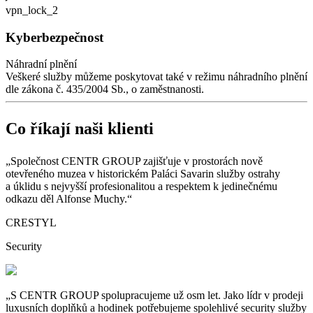
vpn_lock_2
Kyberbezpečnost
Náhradní plnění
Veškeré služby můžeme poskytovat také v
režimu náhradního plnění
dle zákona č.
435/2004
Sb., o zaměstnanosti.
Co říkají naši klienti
„Společnost CENTR GROUP zajišťuje v
prostorách nově
otevřeného muzea v
historickém Paláci Savarin služby ostrahy
a
úklidu s
nejvyšší profesionalitou a
respektem k
jedinečnému
odkazu děl Alfonse Muchy.“
CRESTYL
Security
„S CENTR GROUP spolupracujeme už osm let. Jako lídr v
prodeji
luxusních doplňků a
hodinek potřebujeme spolehlivé security služby