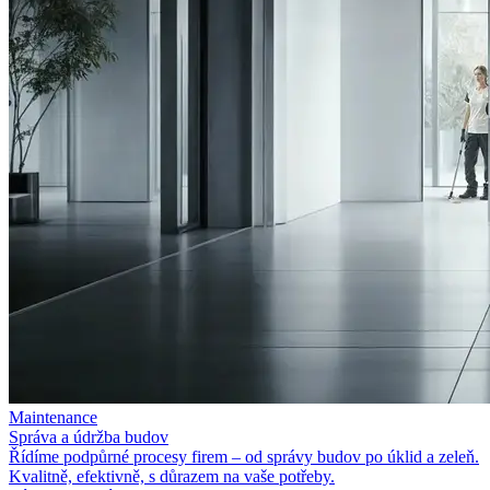
Maintenance
Správa a
údržba budov
Řídíme podpůrné procesy firem – od
správy budov po
úklid a
zeleň.
Kvalitně, efektivně, s
důrazem na
vaše potřeby.