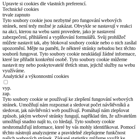
Upravte si cookies dle vlastních preferencí.
Technické cookies
trvale zapnuto
Tyto soubory cookie jsou nezbytné pro fungování webových
stránek, není tedy možné je zakázat. Obvykle se nastavují v reakci
na akci, kterou na webu sami provedete, jako je nastavení
zabezpečení, přihlášení a vyplňování formulářů. Svůj prohlížeč
můžete nastavit tak, aby blokoval soubory cookie nebo o nich zasílal
upozornění. Mějte na paměti, že některé stránky nebudou bez těchto
souborů fungovat. Tyto soubory cookie neukládají žádné informace,
které lze přiřadit konkrétní osobě. Tyto soubory cookie můžeme
nastavit my nebo poskytovatelé třetích stran, jejichž služby na webu
využíváme.
Analytické a výkonnostní cookies
vyp.
zap.
Tyto soubory cookie se používají ke zlepšení fungování webových
stránek. Umožňují nám rozpoznat a sledovat počet návštěvníků a
sledovat, jak návštěvníci web používají. Pomáhají nám zlepšovat
způsob, jakým webové stránky fungují, například tím, že uživatelům
umožňují snadno najít to, co hledají. Tyto soubory cookie
neshromažďují informace, které by vás mohly identifikovat. Pomocí
těchto nástrojů analyzujeme a pravidelně zlepšujeme funkčnost
našich webových stránek. Získané statistiky můžeme využít ke