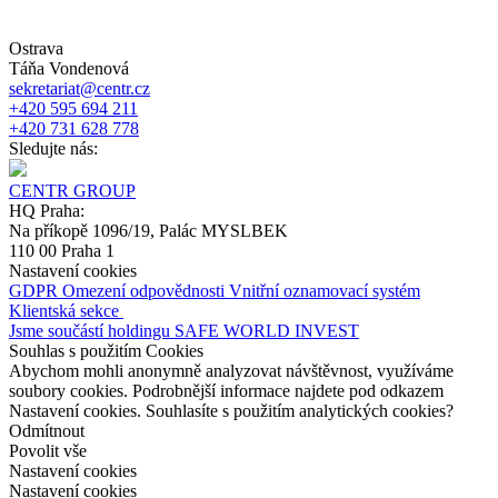
Ostrava
Táňa Vondenová
sekretariat@centr.cz
+420 595 694 211
+420 731 628 778
Sledujte nás:
CENTR GROUP
HQ Praha:
Na příkopě 1096/19, Palác MYSLBEK
110 00 Praha 1
Nastavení cookies
GDPR
Omezení odpovědnosti
Vnitřní oznamovací systém
Klientská sekce
Jsme součástí holdingu SAFE WORLD INVEST
Souhlas s použitím Cookies
Abychom mohli anonymně analyzovat návštěvnost, využíváme
soubory cookies. Podrobnější informace najdete pod odkazem
Nastavení cookies. Souhlasíte s použitím analytických cookies?
Odmítnout
Povolit vše
Nastavení cookies
Nastavení cookies