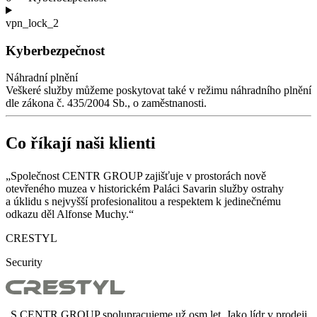
vpn_lock_2
Kyberbezpečnost
Náhradní plnění
Veškeré služby můžeme poskytovat také v
režimu náhradního plnění
dle zákona č.
435/2004
Sb., o zaměstnanosti.
Co říkají naši klienti
„Společnost CENTR GROUP zajišťuje v
prostorách nově
otevřeného muzea v
historickém Paláci Savarin služby ostrahy
a
úklidu s
nejvyšší profesionalitou a
respektem k
jedinečnému
odkazu děl Alfonse Muchy.“
CRESTYL
Security
„S CENTR GROUP spolupracujeme už osm let. Jako lídr v
prodeji