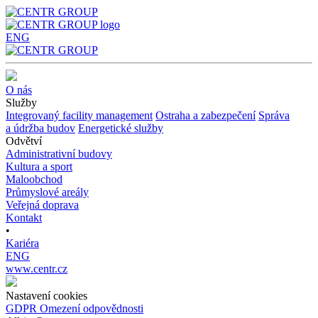
ENG
O nás
Služby
Integrovaný facility management
Ostraha a
zabezpečení
Správa
a
údržba budov
Energetické služby
Odvětví
Administrativní budovy
Kultura a sport
Maloobchod
Průmyslové areály
Veřejná doprava
Kontakt
•
Kariéra
ENG
www.centr.cz
Nastavení cookies
GDPR
Omezení odpovědnosti