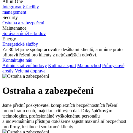
All-in-One
Integrovaný facility
management
Security
Ostraha a
zabezpečení
Maintenance
Správa a
údržba budov
Energy
Energetické služby
Za 30
let jsme spolupracovali s
desítkami klientů, a
umíme proto
připravit řešení pro
klienty z
nejrůznějších odvětví.
Kontaktujte nás
Administrativní budovy
Kultura a sport
Maloobchod
Průmyslové
areály
Veřejná doprava
Ostraha a zabezpečení
Jsme přední poskytovatel komplexních bezpečnostních řešení
pro
ochranu osob, majetku i
citlivých dat. Díky špičkovým
technologiím, profesionálně vyškolenému personálu
a
individuálnímu přístupu dokážeme zajistit maximální bezpečnost
pro
firmy, instituce i
soukromé klienty.