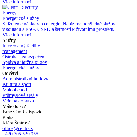
Více informací
Energy
Energetické služby
Snižujeme náklady na
energie. Nabízíme udržitelné služby
v
souladu s
ESG, CSRD a
šetrností k
životnímu prostředí.
Více informací
Služby
Integrovaný facility
management
Ostraha a zabezpečení
Správa a údržba budov
Energetické služby
Odvětví
Administrativní budovy
Kultura a sport
Maloobchod
Průmyslové areály
Veřejná doprava
Máte dotaz?
Jsme vám k dispozici.
Praha
Klára Šmírová
office@centr.cz
+420 705 529 955